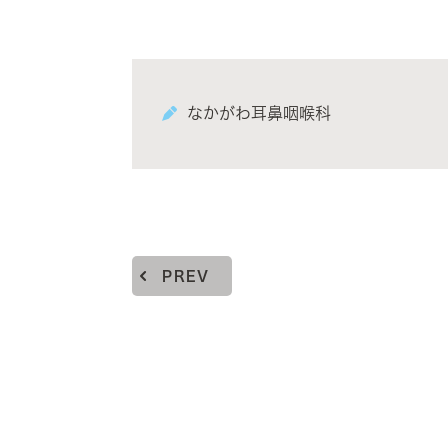
なかがわ耳鼻咽喉科
PREV