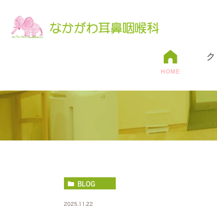
ク
HOME
BLOG
2025.11.22