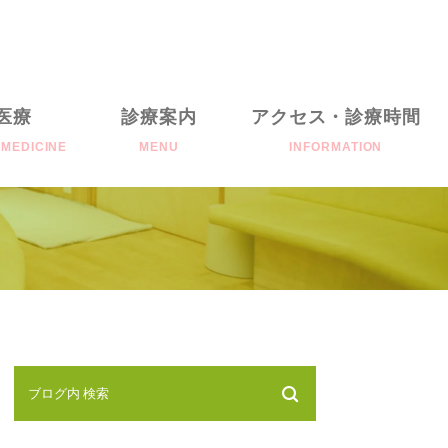
医療
診療案内
アクセス・診療時間
 MEDICINE
MENU
INFORMATION
al
耳鼻咽喉科について
往診について
ial
めまい検査
聴力検査
顕微鏡検査