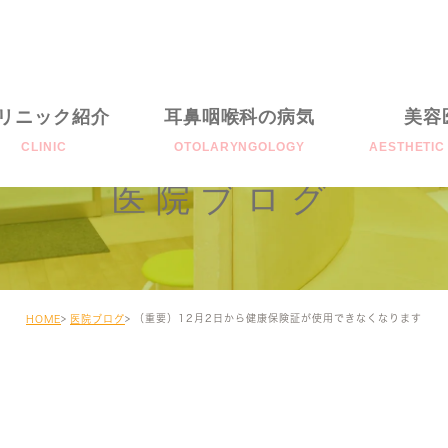
リニック紹介
耳鼻咽喉科の病気
美容
CLINIC
OTOLARYNGOLOGY
AESTHETIC
医院ブログ
みみの病気
Photofaci
はなの病気
GeneoX
のどの病気
PhotO₂fac
（重要）12月2日から健康保険証が使用できなくなります
HOME
医院ブログ
その他の病気
料金表