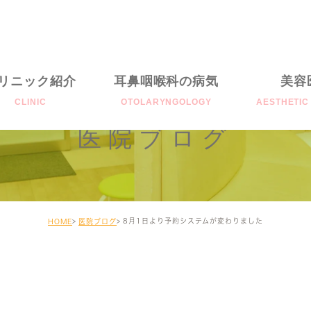
リニック紹介
耳鼻咽喉科の病気
美容
CLINIC
OTOLARYNGOLOGY
AESTHETIC
医院ブログ
みみの病気
Photofaci
はなの病気
GeneoX
のどの病気
PhotO₂fac
8月1日より予約システムが変わりました
HOME
医院ブログ
その他の病気
料金表