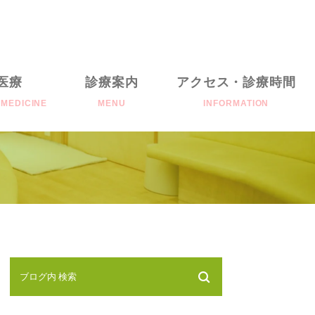
医療
診療案内
アクセス・診療時間
 MEDICINE
MENU
INFORMATION
al
耳鼻咽喉科について
往診について
ial
めまい検査
聴力検査
顕微鏡検査