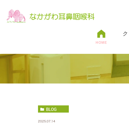
ク
HOME
BLOG
2025.07.14