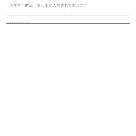
スギ舌下療法 少し薬が入荷されております
2026.06.01
6月1日から窓口での支払い金額が変わります
2026.05.21
電子的診療情報連携体制整備加算について